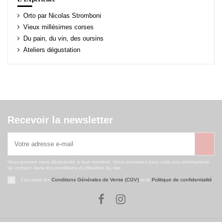
Orto par Nicolas Stromboni
Vieux millésimes corses
Du pain, du vin, des oursins
Ateliers dégustation
Recevoir la newsletter
Vous pouvez vous désinscrire à tout moment. Vous trouverez pour cela nos informations
de contact dans les conditions d'utilisation du site.
J'accepte les
Conditions Générales de Vente (CGV)
et la
Politique de confidentialité
.