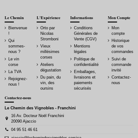
Le Chemin
L'Expérience
Informations
Mon Compte
Bienvenue
Orto par
Conditions
Mon
!
Nicolas
Générales de
compte
Stromboni
Vente (CGV)
Qui
Historique
sommes-
Vieux
Mentions
de vos
nous ?
millésimes
légales
commandes
corses
Le vin
Politique de
Suivi de
corse
Ateliers
confidentialité
commande
dégustation
invité
La TVA
Emballages,
Du pain, du
livraisons et
Contactez-
Rejoignez-
vin, des
paiements
nous
nous !
oursins
sécurisés
Contactez-nous
Le Chemin des Vignobles - Franchini
16 Av. Docteur Noël Franchini
20090 Ajaccio
04 95 51 46 61
ajaccio@lechemindesvignobles.corsica