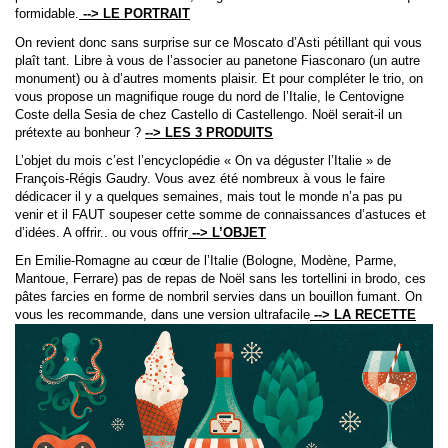
formidable.
-->
LE PORTRAIT
On revient donc sans surprise sur ce Moscato d’Asti pétillant qui vous
plaît tant. Libre à vous de l’associer au panetone Fiasconaro (un autre
monument) ou à d’autres moments plaisir. Et pour compléter le trio, on
vous propose un magnifique rouge du nord de l’Italie, le Centovigne
Coste della Sesia de chez Castello di Castellengo. Noël serait-il un
prétexte au bonheur ?
-->
LES 3 PRODUITS
L’objet du mois c’est l’encyclopédie « On va déguster l’Italie » de
François-Régis Gaudry. Vous avez été nombreux à vous le faire
dédicacer il y a quelques semaines, mais tout le monde n’a pas pu
venir et il FAUT soupeser cette somme de connaissances d’astuces et
d’idées. A offrir.. ou vous offrir
--> L’OBJET
En Emilie-Romagne au cœur de l’Italie (Bologne, Modène, Parme,
Mantoue, Ferrare) pas de repas de Noël sans les tortellini in brodo, ces
pâtes farcies en forme de nombril servies dans un bouillon fumant. On
vous les recommande, dans une version ultrafacile
--> LA RECETTE