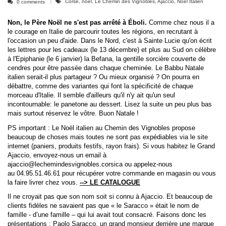
Corse, noël, Le Chemin des Vignobles, Ajaccio, Noël Italien
0 comments
Non, le Père Noël ne s'est pas arrêté à Éboli.
Comme chez nous il a
le courage en Italie de parcourir toutes les régions, en recrutant à
l'occasion un peu d'aide. Dans le Nord, c'est à Sainte Lucie qu'on écrit
les lettres pour les cadeaux (le 13 décembre) et plus au Sud on célèbre
à l'Epiphanie (le 6 janvier) la Befana, la gentille sorcière couverte de
cendres pour être passée dans chaque cheminée. Le Babbu Natale
italien serait-il plus partageur ? Ou mieux organisé ? On pourra en
débattre, comme des variantes qui font la spécificité de chaque
morceau d'Italie. Il semble d'ailleurs qu'il n'y ait qu'un seul
incontournable: le panetone au dessert. Lisez la suite un peu plus bas
mais surtout réservez le vôtre. Buon Natale !
PS important : Le Noël italien au Chemin des Vignobles propose
beaucoup de choses mais toutes ne sont pas expédiables via le site
internet (paniers, produits festifs, rayon frais). Si vous habitez le Grand
Ajaccio, envoyez-nous un email à
ajaccio@lechemindesvignobles.corsica
ou appelez-nous
au
04.95.51.46.61
pour récupérer votre commande en magasin ou vous
la faire livrer chez vous.
-->
LE CATALOGUE
Il ne croyait pas que son nom soit si connu à Ajaccio. Et beaucoup de
clients fidèles ne savaient pas que « le Saracco » était le nom de
famille - d’une famille – qui lui avait tout consacré. Faisons donc les
présentations : Paolo Saracco, un grand monsieur derrière une marque