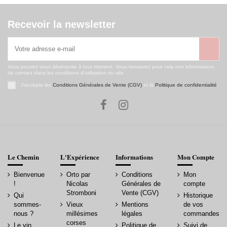
Recevoir la newsletter
Vous pouvez vous désinscrire à tout moment. Vous trouverez pour cela nos informations
de contact dans les conditions d'utilisation du site.
J'accepte les
Conditions Générales de Vente (CGV)
et la
Politique de confidentialité
.
Le Chemin
L'Expérience
Informations
Mon Compte
Bienvenue
Orto par
Conditions
Mon
!
Nicolas
Générales de
compte
Stromboni
Vente (CGV)
Qui
Historique
sommes-
Vieux
Mentions
de vos
nous ?
millésimes
légales
commandes
corses
Le vin
Politique de
Suivi de