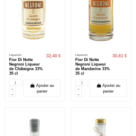
Liqueurs
Liqueurs
32,40 €
30,61 €
Fior Di Notte
Fior Di Notte
Negroni Liqueur
Negroni Liqueur
de Châtaigne 33%
de Mandarine 33%
35 cl
35 cl
Ajouter au
Ajouter au
panier
panier