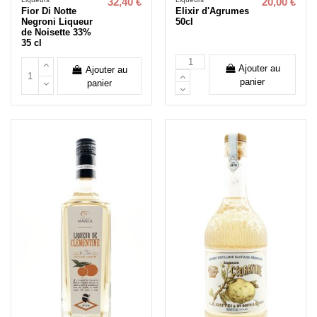
32,40 €
20,00 €
Fior Di Notte
Elixir d'Agrumes
Negroni Liqueur
50cl
de Noisette 33%
35 cl
Ajouter au
Ajouter au
panier
panier