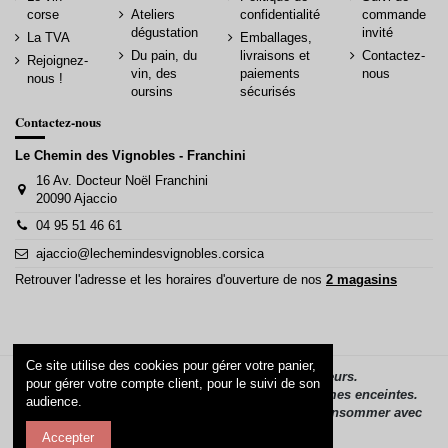
corse
Ateliers
confidentialité
commande
dégustation
invité
La TVA
Emballages,
Du pain, du
livraisons et
Contactez-
Rejoignez-
vin, des
paiements
nous
nous !
oursins
sécurisés
Contactez-nous
Le Chemin des Vignobles - Franchini
16 Av. Docteur Noël Franchini
20090 Ajaccio
04 95 51 46 61
ajaccio@lechemindesvignobles.corsica
Retrouver l'adresse et les horaires d'ouverture de nos
2 magasins
Ce site utilise des cookies pour gérer votre panier,
La vente d’alcool est interdite aux mineurs.
pour gérer votre compte client, pour le suivi de son
L’alcool ne doit pas être consommé par les femmes enceintes.
audience.
L’abus d’alcool est dangereux pour la santé, à consommer avec
modération.
Accepter