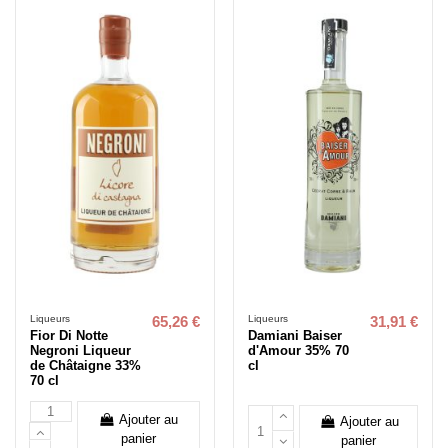
Liqueurs
Liqueurs
65,26 €
31,91 €
Fior Di Notte
Damiani Baiser
Negroni Liqueur
d'Amour 35% 70
de Châtaigne 33%
cl
70 cl
Ajouter au
Ajouter au
panier
panier