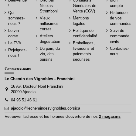
Bienvenue
Orto par
Conditions
Mon
!
Nicolas
Générales de
compte
Stromboni
Vente (CGV)
Qui
Historique
sommes-
Vieux
Mentions
de vos
nous ?
millésimes
légales
commandes
corses
Le vin
Politique de
Suivi de
corse
Ateliers
confidentialité
commande
dégustation
invité
La TVA
Emballages,
Du pain, du
livraisons et
Contactez-
Rejoignez-
vin, des
paiements
nous
nous !
oursins
sécurisés
Contactez-nous
Le Chemin des Vignobles - Franchini
16 Av. Docteur Noël Franchini
20090 Ajaccio
04 95 51 46 61
ajaccio@lechemindesvignobles.corsica
Retrouver l'adresse et les horaires d'ouverture de nos
2 magasins