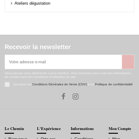
Ateliers dégustation
Recevoir la newsletter
Vous pouvez vous désinscrire à tout moment. Vous trouverez pour cela nos informations
de contact dans les conditions d'utilisation du site.
J'accepte les
Conditions Générales de Vente (CGV)
et la
Politique de confidentialité
.
Le Chemin
L'Expérience
Informations
Mon Compte