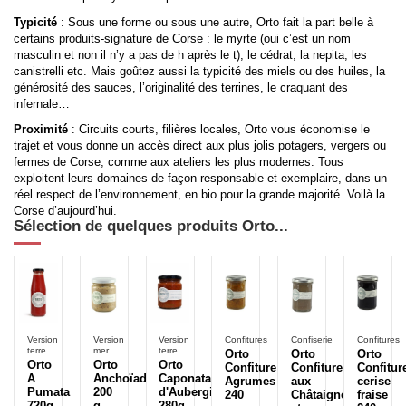
Typicité
: Sous une forme ou sous une autre, Orto fait la part belle à
certains produits-signature de Corse : le myrte (oui c’est un nom
masculin et non il n’y a pas de h après le t), le cédrat, la nepita, les
canistrelli etc. Mais goûtez aussi la typicité des miels ou des huiles, la
générosité des sauces, l’originalité des terrines, le craquant des
infernale…
Proximité
: Circuits courts, filières locales, Orto vous économise le
trajet et vous donne un accès direct aux plus jolis potagers, vergers ou
fermes de Corse, comme aux ateliers les plus modernes. Tous
exploitent leurs domaines de façon responsable et exemplaire, dans un
réel respect de l’environnement, en bio pour la grande majorité. Voilà la
Corse d’aujourd’hui.
Sélection de quelques produits Orto...
Version
Version
Version
Confitures
Confiserie
Confitures
terre
mer
terre
Orto
Orto
Orto
Orto
Orto
Orto
Confiture
Confiture
Confitur
A
Anchoïade
Caponata
Agrumes
aux
cerise
Pumata
200
d'Aubergine
240
Châtaignes
fraise
720g
g
280g