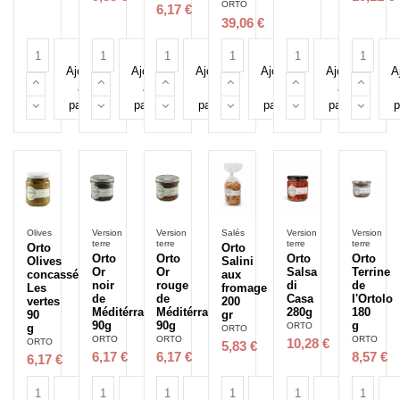
ORTO
6,17 €
39,06 €
Ajouter
Ajouter
Ajouter
Ajouter
Ajouter
A
au
au
au
au
au
panier
panier
panier
panier
panier
p
Olives
Version
Version
Salés
Version
Version
terre
terre
terre
terre
Orto
Orto
Orto
Orto
Orto
Orto
Olives
Salini
Or
Or
Salsa
Terrine
concassées
aux
noir
rouge
di
de
Les
fromage
de
de
Casa
l'Ortolo
vertes
200
Méditérrannée
Méditérrannée
280g
180
90
gr
90g
90g
g
ORTO
g
ORTO
ORTO
ORTO
ORTO
ORTO
10,28 €
5,83 €
6,17 €
6,17 €
8,57 €
6,17 €