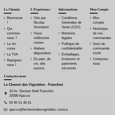
Le Chemin
L'Expérience
Informations
Mon Compte
Bienvenue
Orto par
Conditions
Mon
!
Nicolas
Générales de
compte
Stromboni
Vente (CGV)
Qui
Historique
sommes-
Vieux
Mentions
de vos
nous ?
millésimes
légales
commandes
corses
Le vin
Politique de
Suivi de
corse
Ateliers
confidentialité
commande
dégustation
invité
La TVA
Emballages,
Du pain, du
livraisons et
Contactez-
Rejoignez-
vin, des
paiements
nous
nous !
oursins
sécurisés
Contactez-nous
Le Chemin des Vignobles - Franchini
16 Av. Docteur Noël Franchini
20090 Ajaccio
04 95 51 46 61
ajaccio@lechemindesvignobles.corsica