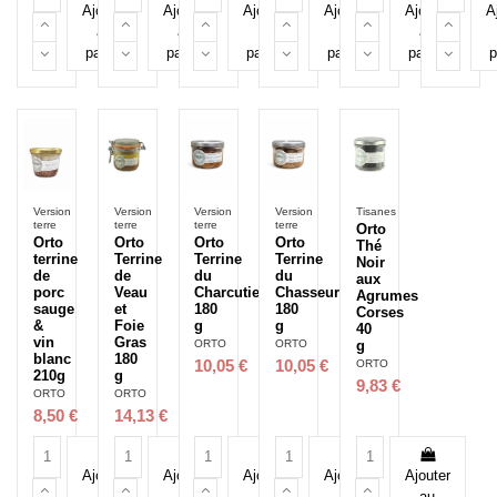
Ajouter
Ajouter
Ajouter
Ajouter
Ajouter
A
au
au
au
au
au
panier
panier
panier
panier
panier
p
Version
Version
Version
Version
Tisanes
terre
terre
terre
terre
Orto
Orto
Orto
Orto
Orto
Thé
terrine
Terrine
Terrine
Terrine
Noir
de
de
du
du
aux
porc
Veau
Charcutier
Chasseur
Agrumes
sauge
et
180
180
Corses
&
Foie
g
g
40
vin
Gras
ORTO
ORTO
g
blanc
180
ORTO
10,05 €
10,05 €
210g
g
9,83 €
ORTO
ORTO
8,50 €
14,13 €
Ajouter
Ajouter
Ajouter
Ajouter
Ajouter
au
au
au
au
au