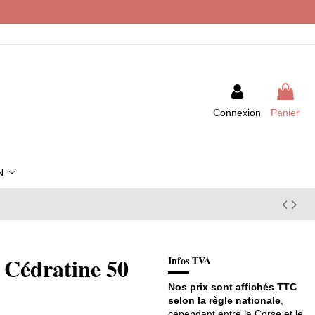
Connexion
Panier
IN
 Cédratine 50
Infos TVA
Nos prix sont affichés TTC
selon la règle nationale
,
cependant entre la Corse et le