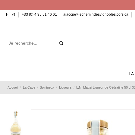
+33 (0) 4 95 51 46 61
ajaccio@lechemindesvignobles.corsica
LA
Accueil
La Cave
Spiritueux
Liqueurs
L.N. Mattei Liqueur de Cédratine 50 cl 