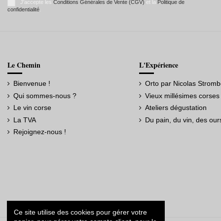
J'accepte les
Conditions Générales de Vente (CGV)
et la
Politique de
confidentialité
.
Le Chemin
L'Expérience
Bienvenue !
Orto par Nicolas Stromb
Qui sommes-nous ?
Vieux millésimes corses
Le vin corse
Ateliers dégustation
La TVA
Du pain, du vin, des our
Rejoignez-nous !
Ce site utilise des cookies pour gérer votre