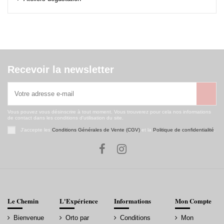
Recevoir la newsletter
Vous pouvez vous désinscrire à tout moment. Vous trouverez pour cela nos informations
de contact dans les conditions d'utilisation du site.
J'accepte les
Conditions Générales de Vente (CGV)
et la
Politique de confidentialité
.
Le Chemin
L'Expérience
Informations
Mon Compte
Bienvenue
Orto par
Conditions
Mon