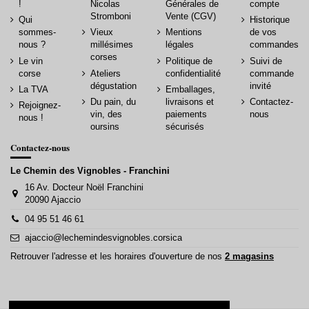
!
Nicolas
Générales de
compte
Stromboni
Vente (CGV)
Qui
Historique
sommes-
Vieux
Mentions
de vos
nous ?
millésimes
légales
commandes
corses
Le vin
Politique de
Suivi de
corse
Ateliers
confidentialité
commande
dégustation
invité
La TVA
Emballages,
Du pain, du
livraisons et
Contactez-
Rejoignez-
vin, des
paiements
nous
nous !
oursins
sécurisés
Contactez-nous
Le Chemin des Vignobles - Franchini
16 Av. Docteur Noël Franchini
20090 Ajaccio
04 95 51 46 61
ajaccio@lechemindesvignobles.corsica
Retrouver l'adresse et les horaires d'ouverture de nos
2 magasins