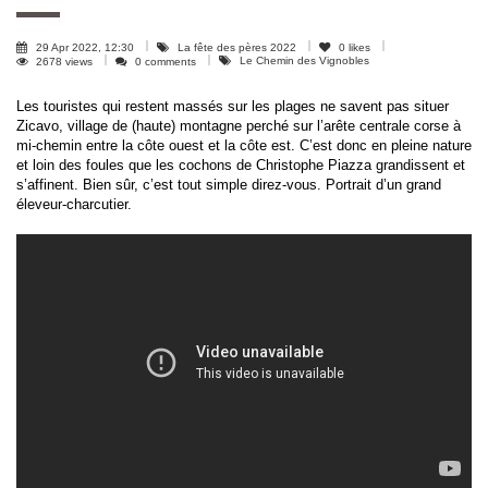
29 Apr 2022, 12:30
La fête des pères 2022
0
likes
Le Chemin des Vignobles
2678 views
0 comments
Les touristes qui restent massés sur les plages ne savent pas situer
Zicavo, village de (haute) montagne perché sur l’arête centrale corse à
mi-chemin entre la côte ouest et la côte est. C’est donc en pleine nature
et loin des foules que les cochons de Christophe Piazza grandissent et
s’affinent. Bien sûr, c’est tout simple direz-vous. Portrait d’un grand
éleveur-charcutier.