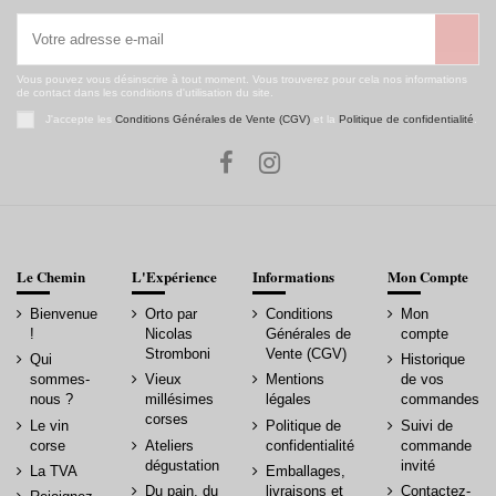
Vous pouvez vous désinscrire à tout moment. Vous trouverez pour cela nos informations
de contact dans les conditions d'utilisation du site.
J'accepte les
Conditions Générales de Vente (CGV)
et la
Politique de confidentialité
.
Le Chemin
L'Expérience
Informations
Mon Compte
Bienvenue
Orto par
Conditions
Mon
!
Nicolas
Générales de
compte
Stromboni
Vente (CGV)
Qui
Historique
sommes-
Vieux
Mentions
de vos
nous ?
millésimes
légales
commandes
corses
Le vin
Politique de
Suivi de
corse
Ateliers
confidentialité
commande
dégustation
invité
La TVA
Emballages,
Du pain, du
livraisons et
Contactez-