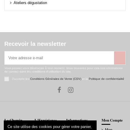
Ateliers dégustation
Recevoir la newsletter
Vous pouvez vous désinscrire à tout moment. Vous trouverez pour cela nos informations
de contact dans les conditions d'utilisation du site.
J'accepte les
Conditions Générales de Vente (CGV)
et la
Politique de confidentialité
.
Le Chemin
L'Expérience
Informations
Mon Compte
Ce site utilise des cookies pour gérer votre panier,
Bienvenue
Orto par
Conditions
Mon