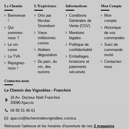
Le Chemin
L'Expérience
Informations
Mon Compte
Bienvenue
Orto par
Conditions
Mon
!
Nicolas
Générales de
compte
Stromboni
Vente (CGV)
Qui
Historique
sommes-
Vieux
Mentions
de vos
nous ?
millésimes
légales
commandes
corses
Le vin
Politique de
Suivi de
corse
Ateliers
confidentialité
commande
dégustation
invité
La TVA
Emballages,
Du pain, du
livraisons et
Contactez-
Rejoignez-
vin, des
paiements
nous
nous !
oursins
sécurisés
Contactez-nous
Le Chemin des Vignobles - Franchini
16 Av. Docteur Noël Franchini
20090 Ajaccio
04 95 51 46 61
ajaccio@lechemindesvignobles.corsica
Retrouver l'adresse et les horaires d'ouverture de nos
2 magasins