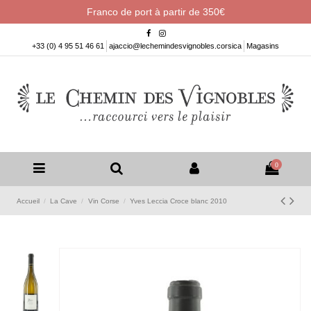
Franco de port à partir de 350€
+33 (0) 4 95 51 46 61
ajaccio@lechemindesvignobles.corsica
Magasins
0
Accueil
La Cave
Vin Corse
Yves Leccia Croce blanc 2010