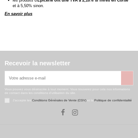
les produits d'
Épicerie ont une TVA à 2,10% si livrés en Corse
et à 5,50% sinon.
En savoir plus
Recevoir la newsletter
Vous pouvez vous désinscrire à tout moment. Vous trouverez pour cela nos informations
de contact dans les conditions d'utilisation du site.
J'accepte les
Conditions Générales de Vente (CGV)
et la
Politique de confidentialité
.