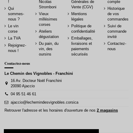
!
Nicolas
Générales de
compte
Stromboni
Vente (CGV)
Qui
Historique
sommes-
Vieux
Mentions
de vos
nous ?
millésimes
légales
commandes
corses
Le vin
Politique de
Suivi de
corse
Ateliers
confidentialité
commande
dégustation
invité
La TVA
Emballages,
Du pain, du
livraisons et
Contactez-
Rejoignez-
vin, des
paiements
nous
nous !
oursins
sécurisés
Contactez-nous
Le Chemin des Vignobles - Franchini
16 Av. Docteur Noël Franchini
20090 Ajaccio
04 95 51 46 61
ajaccio@lechemindesvignobles.corsica
Retrouver l'adresse et les horaires d'ouverture de nos
2 magasins