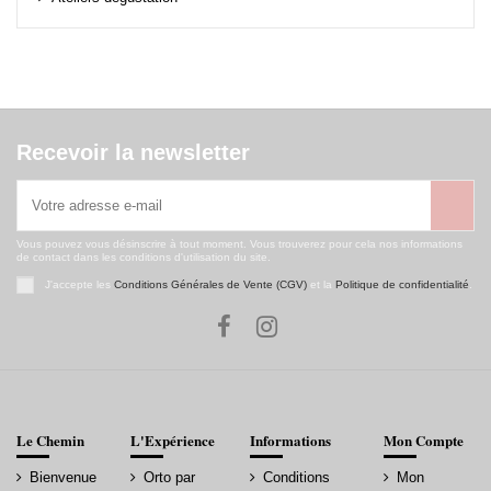
Recevoir la newsletter
Vous pouvez vous désinscrire à tout moment. Vous trouverez pour cela nos informations
de contact dans les conditions d'utilisation du site.
J'accepte les
Conditions Générales de Vente (CGV)
et la
Politique de confidentialité
.
Le Chemin
L'Expérience
Informations
Mon Compte
Bienvenue
Orto par
Conditions
Mon