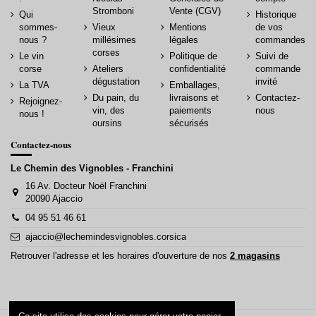
Stromboni
Vente (CGV)
Qui
Historique
sommes-
Vieux
Mentions
de vos
nous ?
millésimes
légales
commandes
corses
Le vin
Politique de
Suivi de
corse
Ateliers
confidentialité
commande
dégustation
invité
La TVA
Emballages,
Du pain, du
livraisons et
Contactez-
Rejoignez-
vin, des
paiements
nous
nous !
oursins
sécurisés
Contactez-nous
Le Chemin des Vignobles - Franchini
16 Av. Docteur Noël Franchini
20090 Ajaccio
04 95 51 46 61
ajaccio@lechemindesvignobles.corsica
Retrouver l'adresse et les horaires d'ouverture de nos
2 magasins