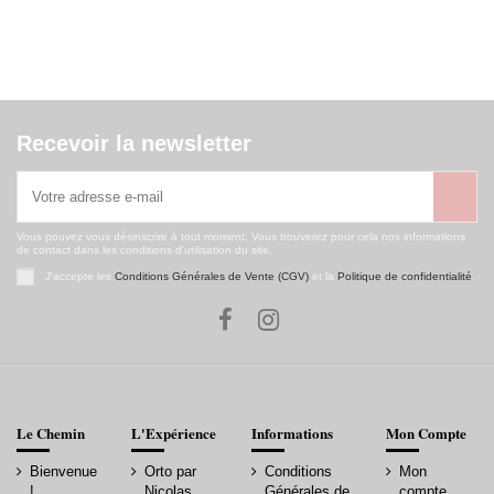
Recevoir la newsletter
Vous pouvez vous désinscrire à tout moment. Vous trouverez pour cela nos informations
de contact dans les conditions d'utilisation du site.
J'accepte les
Conditions Générales de Vente (CGV)
et la
Politique de confidentialité
.
Le Chemin
L'Expérience
Informations
Mon Compte
Bienvenue
Orto par
Conditions
Mon
!
Nicolas
Générales de
compte