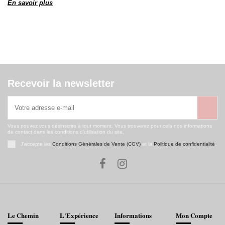
En savoir plus
Recevoir la newsletter
Vous pouvez vous désinscrire à tout moment. Vous trouverez pour cela nos informations
de contact dans les conditions d'utilisation du site.
J'accepte les
Conditions Générales de Vente (CGV)
et la
Politique de confidentialité
.
Le Chemin
L'Expérience
Informations
Mon Compte