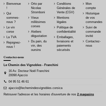
Bienvenue
Orto par
Conditions
Mon
!
Nicolas
Générales de
compte
Stromboni
Vente (CGV)
Qui
Historique
sommes-
Vieux
Mentions
de vos
nous ?
millésimes
légales
commandes
corses
Le vin
Politique de
Suivi de
corse
Ateliers
confidentialité
commande
dégustation
invité
La TVA
Emballages,
Du pain, du
livraisons et
Contactez-
Rejoignez-
vin, des
paiements
nous
nous !
oursins
sécurisés
Contactez-nous
Le Chemin des Vignobles - Franchini
16 Av. Docteur Noël Franchini
20090 Ajaccio
04 95 51 46 61
ajaccio@lechemindesvignobles.corsica
Retrouver l'adresse et les horaires d'ouverture de nos
2 magasins