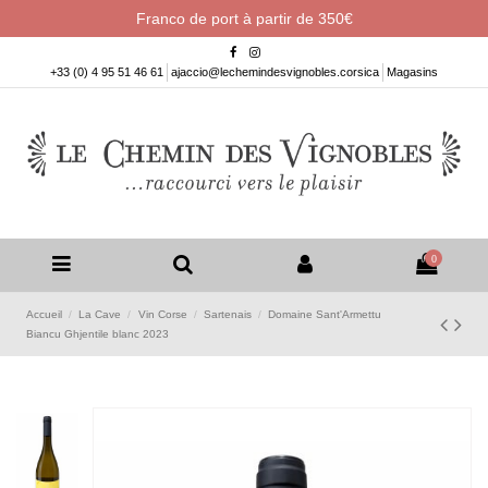
Franco de port à partir de 350€
+33 (0) 4 95 51 46 61
ajaccio@lechemindesvignobles.corsica
Magasins
0
Accueil
La Cave
Vin Corse
Sartenais
Domaine Sant'Armettu
Biancu Ghjentile blanc 2023