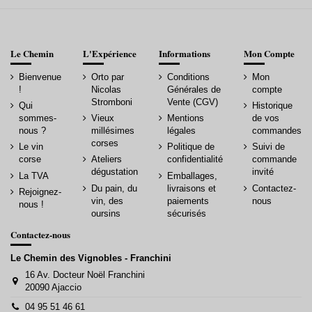
Le Chemin
L'Expérience
Informations
Mon Compte
Bienvenue
Orto par
Conditions
Mon
!
Nicolas
Générales de
compte
Stromboni
Vente (CGV)
Qui
Historique
sommes-
Vieux
Mentions
de vos
nous ?
millésimes
légales
commandes
corses
Le vin
Politique de
Suivi de
corse
Ateliers
confidentialité
commande
dégustation
invité
La TVA
Emballages,
Du pain, du
livraisons et
Contactez-
Rejoignez-
vin, des
paiements
nous
nous !
oursins
sécurisés
Contactez-nous
Le Chemin des Vignobles - Franchini
16 Av. Docteur Noël Franchini
20090 Ajaccio
04 95 51 46 61