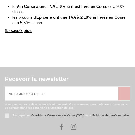
le
Vin Corse a une TVA à 0% si il est livré en Corse
et à 20%
sinon.
les produits d'
Épicerie ont une TVA à 2,10% si livrés en Corse
et à 5,50% sinon.
En savoir plus
Recevoir la newsletter
Vous pouvez vous désinscrire à tout moment. Vous trouverez pour cela nos informations
de contact dans les conditions d'utilisation du site.
J'accepte les
Conditions Générales de Vente (CGV)
et la
Politique de confidentialité
.