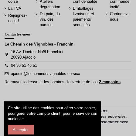
corse
Ateliers
confidentialité
commande
dégustation
invité
La TVA
Emballages,
Du pain, du
livraisons et
Contactez-
Rejoignez-
vin, des
paiements
nous
nous !
oursins
sécurisés
Contactez-nous
Le Chemin des Vignobles - Franchini
16 Av. Docteur Noël Franchini
20090 Ajaccio
04 95 51 46 61
ajaccio@lechemindesvignobles.corsica
Retrouver l'adresse et les horaires d'ouverture de nos
2 magasins
Ce site utilise des cookies pour gérer votre panier,
La vente d’alcool est interdite aux mineurs.
pour gérer votre compte client, pour le suivi de son
L’alcool ne doit pas être consommé par les femmes enceintes.
audience.
L’abus d’alcool est dangereux pour la santé, à consommer avec
modération.
Accepter