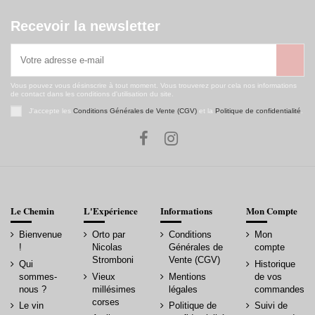
Recevoir la newsletter
Vous pouvez vous désinscrire à tout moment. Vous trouverez pour cela nos informations
de contact dans les conditions d'utilisation du site.
J'accepte les
Conditions Générales de Vente (CGV)
et la
Politique de confidentialité
.
Le Chemin
L'Expérience
Informations
Mon Compte
Bienvenue
Orto par
Conditions
Mon
!
Nicolas
Générales de
compte
Stromboni
Vente (CGV)
Qui
Historique
sommes-
Vieux
Mentions
de vos
nous ?
millésimes
légales
commandes
corses
Le vin
Politique de
Suivi de