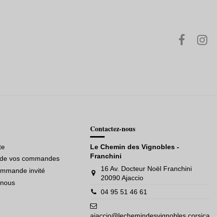
Contactez-nous
te
Le Chemin des Vignobles -
Franchini
e de vos commandes
16 Av. Docteur Noël Franchini
ommande invité
20090 Ajaccio
-nous
04 95 51 46 61
ajaccio@lechemindesvignobles.corsica