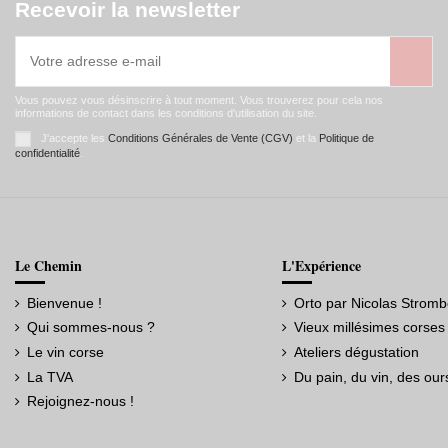
Recevoir la newsletter
Vous pouvez vous désinscrire à tout moment. Vous trouverez pour cela nos
informations de contact dans les conditions d'utilisation du site.
J'accepte les
Conditions Générales de Vente (CGV)
et la
Politique de
confidentialité
.
Le Chemin
L'Expérience
Bienvenue !
Orto par Nicolas Stromb
Qui sommes-nous ?
Vieux millésimes corses
Le vin corse
Ateliers dégustation
La TVA
Du pain, du vin, des our
Rejoignez-nous !