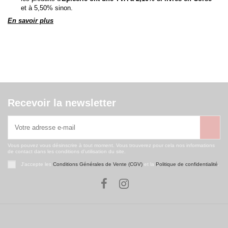
et à 5,50% sinon.
En savoir plus
Recevoir la newsletter
Vous pouvez vous désinscrire à tout moment. Vous trouverez pour cela nos informations
de contact dans les conditions d'utilisation du site.
J'accepte les
Conditions Générales de Vente (CGV)
et la
Politique de confidentialité
.