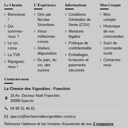
Le Chemin
L'Expérience
Informations
Mon Compte
Bienvenue
Orto par
Conditions
Mon
!
Nicolas
Générales de
compte
Stromboni
Vente (CGV)
Qui
Historique
sommes-
Vieux
Mentions
de vos
nous ?
millésimes
légales
commandes
corses
Le vin
Politique de
Suivi de
corse
Ateliers
confidentialité
commande
dégustation
invité
La TVA
Emballages,
Du pain, du
livraisons et
Contactez-
Rejoignez-
vin, des
paiements
nous
nous !
oursins
sécurisés
Contactez-nous
Le Chemin des Vignobles - Franchini
16 Av. Docteur Noël Franchini
20090 Ajaccio
04 95 51 46 61
ajaccio@lechemindesvignobles.corsica
Retrouver l'adresse et les horaires d'ouverture de nos
2 magasins