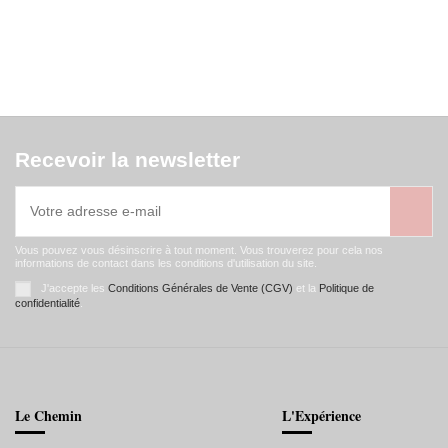
Recevoir la newsletter
Vous pouvez vous désinscrire à tout moment. Vous trouverez pour cela nos
informations de contact dans les conditions d'utilisation du site.
J'accepte les
Conditions Générales de Vente (CGV)
et la
Politique de
confidentialité
.
Le Chemin
L'Expérience