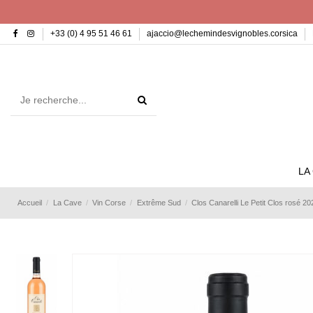
+33 (0) 4 95 51 46 61
ajaccio@lechemindesvignobles.corsica
LA
Accueil
La Cave
Vin Corse
Extrême Sud
Clos Canarelli Le Petit Clos rosé 20