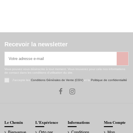
Recevoir la newsletter
Vous pouvez vous désinscrire à tout moment. Vous trouverez pour cela nos informations
de contact dans les conditions d'utilisation du site.
J'accepte les
Conditions Générales de Vente (CGV)
et la
Politique de confidentialité
.
Le Chemin
L'Expérience
Informations
Mon Compte
Bienvenue
Orto par
Conditions
Mon