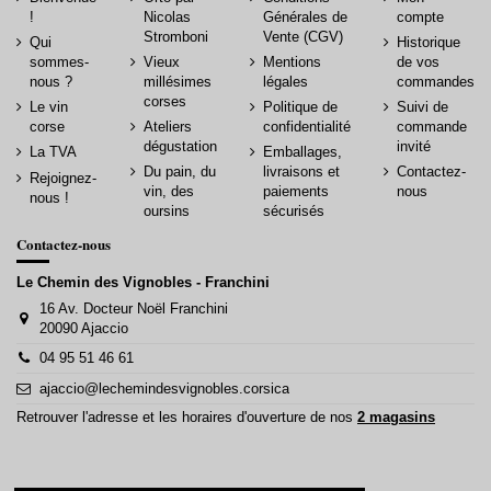
!
Nicolas
Générales de
compte
Stromboni
Vente (CGV)
Qui
Historique
sommes-
Vieux
Mentions
de vos
nous ?
millésimes
légales
commandes
corses
Le vin
Politique de
Suivi de
corse
Ateliers
confidentialité
commande
dégustation
invité
La TVA
Emballages,
Du pain, du
livraisons et
Contactez-
Rejoignez-
vin, des
paiements
nous
nous !
oursins
sécurisés
Contactez-nous
Le Chemin des Vignobles - Franchini
16 Av. Docteur Noël Franchini
20090 Ajaccio
04 95 51 46 61
ajaccio@lechemindesvignobles.corsica
Retrouver l'adresse et les horaires d'ouverture de nos
2 magasins