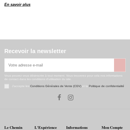
En savoir plus
Recevoir la newsletter
Vous pouvez vous désinscrire à tout moment. Vous trouverez pour cela nos informations
de contact dans les conditions d'utilisation du site.
J'accepte les
Conditions Générales de Vente (CGV)
et la
Politique de confidentialité
.
Le Chemin
L'Expérience
Informations
Mon Compte