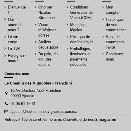
Bienvenue
Orto par
Conditions
Mon
!
Nicolas
Générales de
compte
Stromboni
Vente (CGV)
Qui
Historique
sommes-
Vieux
Mentions
de vos
nous ?
millésimes
légales
commandes
corses
Le vin
Politique de
Suivi de
corse
Ateliers
confidentialité
commande
dégustation
invité
La TVA
Emballages,
Du pain, du
livraisons et
Contactez-
Rejoignez-
vin, des
paiements
nous
nous !
oursins
sécurisés
Contactez-nous
Le Chemin des Vignobles - Franchini
16 Av. Docteur Noël Franchini
20090 Ajaccio
04 95 51 46 61
ajaccio@lechemindesvignobles.corsica
Retrouver l'adresse et les horaires d'ouverture de nos
2 magasins