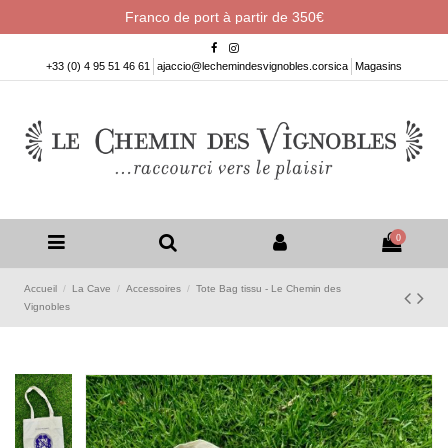
Franco de port à partir de 350€
+33 (0) 4 95 51 46 61
ajaccio@lechemindesvignobles.corsica
Magasins
0
Accueil
La Cave
Accessoires
Tote Bag tissu - Le Chemin des
Vignobles