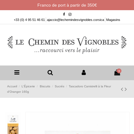
Franco de port à partir de 350€
+33 (0) 4 95 51 46 61
ajaccio@lechemindesvignobles.corsica
Magasins
0
Accueil
L'Épicerie
Biscuits
Sucrés
Tascadoro Canistrelli à la Fleur
d'Oranger 160g