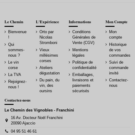
Le Chemin
L'Expérience
Informations
Mon Compte
Bienvenue
Orto par
Conditions
Mon
!
Nicolas
Générales de
compte
Stromboni
Vente (CGV)
Qui
Historique
sommes-
Vieux
Mentions
de vos
nous ?
millésimes
légales
commandes
corses
Le vin
Politique de
Suivi de
corse
Ateliers
confidentialité
commande
dégustation
invité
La TVA
Emballages,
Du pain, du
livraisons et
Contactez-
Rejoignez-
vin, des
paiements
nous
nous !
oursins
sécurisés
Contactez-nous
Le Chemin des Vignobles - Franchini
16 Av. Docteur Noël Franchini
20090 Ajaccio
04 95 51 46 61