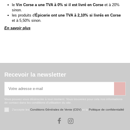
le
Vin Corse a une TVA à 0% si il est livré en Corse
et à 20%
sinon.
les produits d'
Épicerie ont une TVA à 2,10% si livrés en Corse
et à 5,50% sinon.
En savoir plus
Recevoir la newsletter
Vous pouvez vous désinscrire à tout moment. Vous trouverez pour cela nos informations
de contact dans les conditions d'utilisation du site.
J'accepte les
Conditions Générales de Vente (CGV)
et la
Politique de confidentialité
.