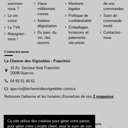
sommes-
Vieux
Mentions
de vos
nous ?
millésimes
légales
commandes
corses
Le vin
Politique de
Suivi de
corse
Ateliers
confidentialité
commande
dégustation
invité
La TVA
Emballages,
Du pain, du
livraisons et
Contactez-
Rejoignez-
vin, des
paiements
nous
nous !
oursins
sécurisés
Contactez-nous
Le Chemin des Vignobles - Franchini
16 Av. Docteur Noël Franchini
20090 Ajaccio
04 95 51 46 61
ajaccio@lechemindesvignobles.corsica
Retrouver l'adresse et les horaires d'ouverture de nos
2 magasins
Ce site utilise des cookies pour gérer votre panier,
La vente d’alcool est interdite aux mineurs.
pour gérer votre compte client, pour le suivi de son