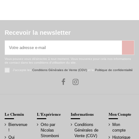
Recevoir la newsletter
Vous pouvez vous désinscrire à tout moment. Vous trouverez pour cela nos informations
de contact dans les conditions d'utilisation du site.
J'accepte les
Conditions Générales de Vente (CGV)
et la
Politique de confidentialité
.
Le Chemin
L'Expérience
Informations
Mon Compte
Bienvenue
Orto par
Conditions
Mon
!
Nicolas
Générales de
compte
Stromboni
Vente (CGV)
Qui
Historique