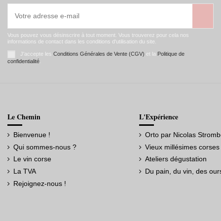
Vous pouvez vous désinscrire à tout moment. Vous trouverez pour cela nos
informations de contact dans les conditions d'utilisation du site.
J'accepte les
Conditions Générales de Vente (CGV)
et la
Politique de
confidentialité
.
Le Chemin
L'Expérience
Bienvenue !
Orto par Nicolas Stromb
Qui sommes-nous ?
Vieux millésimes corses
Le vin corse
Ateliers dégustation
La TVA
Du pain, du vin, des our
Rejoignez-nous !