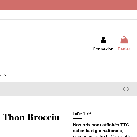
Connexion
Panier
IN
s Thon Brocciu
Infos TVA
Nos prix sont affichés TTC
selon la règle nationale
,
cependant entre la Corse et le