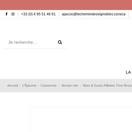
+33 (0) 4 95 51 46 61
ajaccio@lechemindesvignobles.corsica
LA
Accueil
L'Épicerie
Conserves
Version mer
Mare & Gustu Rillettes Thon Broc