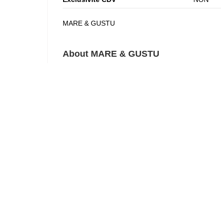
MARE & GUSTU
About MARE & GUSTU
Sans transition, de la mer à la table ; ou comment
de questions.