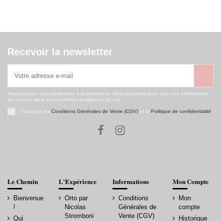
Recevoir la newsletter
Vous pouvez vous désinscrire à tout moment. Vous trouverez pour cela nos informations
de contact dans les conditions d'utilisation du site.
J'accepte les
Conditions Générales de Vente (CGV)
et la
Politique de confidentialité
.
Le Chemin
L'Expérience
Informations
Mon Compte
Bienvenue
Orto par
Conditions
Mon
!
Nicolas
Générales de
compte
Stromboni
Vente (CGV)
Qui
Historique