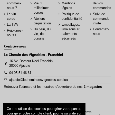
sommes-
Vieux
Mentions
de vos
nous ?
millésimes
légales
commandes
corses
Le vin
Politique de
Suivi de
corse
Ateliers
confidentialité
commande
dégustation
invité
La TVA
Emballages,
Du pain, du
livraisons et
Contactez-
Rejoignez-
vin, des
paiements
nous
nous !
oursins
sécurisés
Contactez-nous
Le Chemin des Vignobles - Franchini
16 Av. Docteur Noël Franchini
20090 Ajaccio
04 95 51 46 61
ajaccio@lechemindesvignobles.corsica
Retrouver l'adresse et les horaires d'ouverture de nos
2 magasins
Ce site utilise des cookies pour gérer votre panier,
La vente d’alcool est interdite aux mineurs.
pour gérer votre compte client, pour le suivi de son