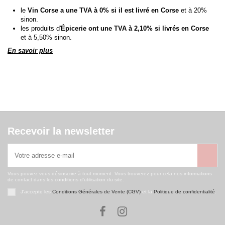
le
Vin Corse a une TVA à 0% si il est livré en Corse
et à 20%
sinon.
les produits d'
Épicerie ont une TVA à 2,10% si livrés en Corse
et à 5,50% sinon.
En savoir plus
Recevoir la newsletter
Vous pouvez vous désinscrire à tout moment. Vous trouverez pour cela nos informations
de contact dans les conditions d'utilisation du site.
J'accepte les
Conditions Générales de Vente (CGV)
et la
Politique de confidentialité
.