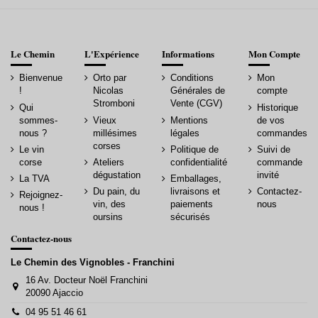
Le Chemin
L'Expérience
Informations
Mon Compte
Bienvenue
Orto par
Conditions
Mon
!
Nicolas
Générales de
compte
Stromboni
Vente (CGV)
Qui
Historique
sommes-
Vieux
Mentions
de vos
nous ?
millésimes
légales
commandes
corses
Le vin
Politique de
Suivi de
corse
Ateliers
confidentialité
commande
dégustation
invité
La TVA
Emballages,
Du pain, du
livraisons et
Contactez-
Rejoignez-
vin, des
paiements
nous
nous !
oursins
sécurisés
Contactez-nous
Le Chemin des Vignobles - Franchini
16 Av. Docteur Noël Franchini
20090 Ajaccio
04 95 51 46 61