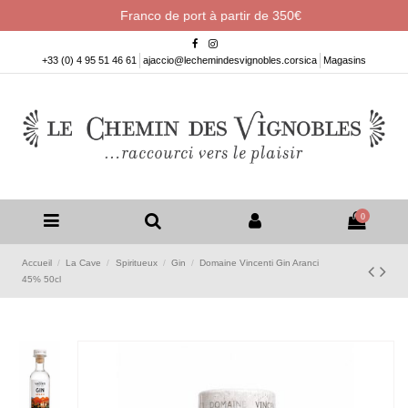
Franco de port à partir de 350€
+33 (0) 4 95 51 46 61
ajaccio@lechemindesvignobles.corsica
Magasins
0
Accueil
La Cave
Spiritueux
Gin
Domaine Vincenti Gin Aranci
45% 50cl