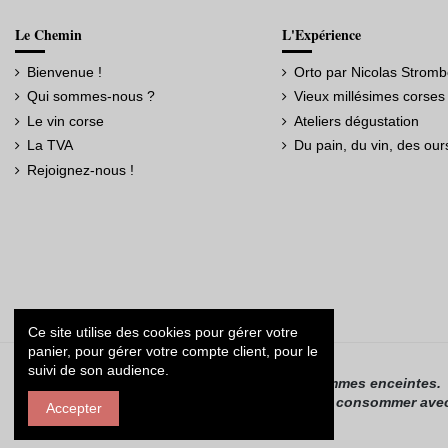
Le Chemin
L'Expérience
Bienvenue !
Orto par Nicolas Stromb
Qui sommes-nous ?
Vieux millésimes corses
Le vin corse
Ateliers dégustation
La TVA
Du pain, du vin, des our
Rejoignez-nous !
Ce site utilise des cookies pour gérer votre
panier, pour gérer votre compte client, pour le
La vente d’alcool est interdite aux mineurs.
suivi de son audience.
L’alcool ne doit pas être consommé par les femmes enceintes.
L’abus d’alcool est dangereux pour la santé, à consommer ave
Accepter