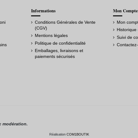
Informations
Mon Compte
oni
Conditions Générales de Vente
Mon comp
(CGV)
Historiqu
Mentions légales
Suivi de c
Politique de confidentialité
sins
Contactez
Emballages, livraisons et
paiements sécurisés
c modération.
Réalisation
COM1BOUTIK