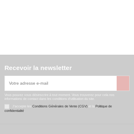
Recevoir la newsletter
Vous pouvez vous désinscrire à tout moment. Vous trouverez pour cela nos
informations de contact dans les conditions d'utilisation du site.
J'accepte les
Conditions Générales de Vente (CGV)
et la
Politique de
confidentialité
.