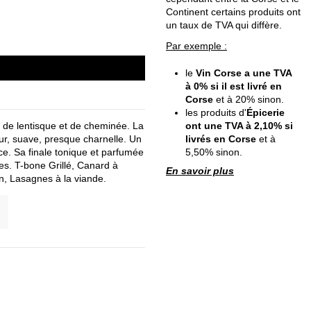
Continent certains produits ont
un taux de TVA qui diffère.
Par exemple :
le
Vin Corse a une TVA
à 0% si il est livré en
Corse
et à 20% sinon.
les produits d'
Épicerie
ont une TVA à 2,10% si
, de lentisque et de cheminée. La
livrés en Corse
et à
ur, suave, presque charnelle. Un
5,50% sinon.
ce. Sa finale tonique et parfumée
s. T-bone Grillé, Canard à
En savoir plus
, Lasagnes à la viande.