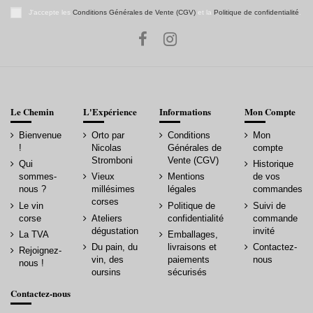
J'accepte les
Conditions Générales de Vente (CGV)
et la
Politique de confidentialité
.
Le Chemin
L'Expérience
Informations
Mon Compte
Bienvenue
Orto par
Conditions
Mon
!
Nicolas
Générales de
compte
Stromboni
Vente (CGV)
Qui
Historique
sommes-
Vieux
Mentions
de vos
nous ?
millésimes
légales
commandes
corses
Le vin
Politique de
Suivi de
corse
Ateliers
confidentialité
commande
dégustation
invité
La TVA
Emballages,
Du pain, du
livraisons et
Contactez-
Rejoignez-
vin, des
paiements
nous
nous !
oursins
sécurisés
Contactez-nous