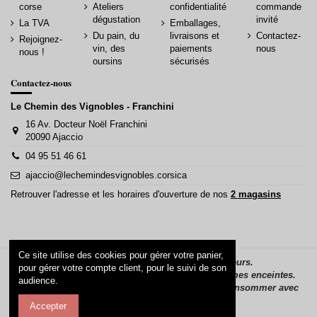
corse
Ateliers
confidentialité
commande
dégustation
invité
La TVA
Emballages,
Du pain, du
livraisons et
Contactez-
Rejoignez-
vin, des
paiements
nous
nous !
oursins
sécurisés
Contactez-nous
Le Chemin des Vignobles - Franchini
16 Av. Docteur Noël Franchini
20090 Ajaccio
04 95 51 46 61
ajaccio@lechemindesvignobles.corsica
Retrouver l'adresse et les horaires d'ouverture de nos
2 magasins
Ce site utilise des cookies pour gérer votre panier,
La vente d’alcool est interdite aux mineurs.
pour gérer votre compte client, pour le suivi de son
L’alcool ne doit pas être consommé par les femmes enceintes.
audience.
L’abus d’alcool est dangereux pour la santé, à consommer avec
modération.
Accepter