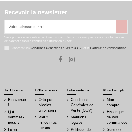
Recevoir la newsletter
Vous pouvez vous désinscrire à tout moment. Vous trouverez pour cela nos informations
de contact dans les conditions d'utilisation du site.
J'accepte les
Conditions Générales de Vente (CGV)
et la
Politique de confidentialité
.
Le Chemin
L'Expérience
Informations
Mon Compte
Bienvenue
Orto par
Conditions
Mon
!
Nicolas
Générales de
compte
Stromboni
Vente (CGV)
Qui
Historique
sommes-
Vieux
Mentions
de vos
nous ?
millésimes
légales
commandes
corses
Le vin
Politique de
Suivi de