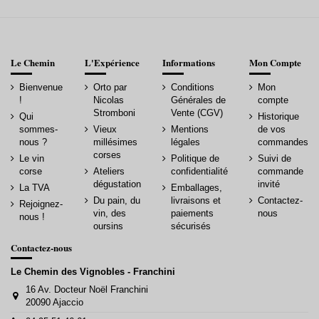
Le Chemin
L'Expérience
Informations
Mon Compte
Bienvenue
Orto par
Conditions
Mon
!
Nicolas
Générales de
compte
Stromboni
Vente (CGV)
Qui
Historique
sommes-
Vieux
Mentions
de vos
nous ?
millésimes
légales
commandes
corses
Le vin
Politique de
Suivi de
corse
Ateliers
confidentialité
commande
dégustation
invité
La TVA
Emballages,
Du pain, du
livraisons et
Contactez-
Rejoignez-
vin, des
paiements
nous
nous !
oursins
sécurisés
Contactez-nous
Le Chemin des Vignobles - Franchini
16 Av. Docteur Noël Franchini
20090 Ajaccio