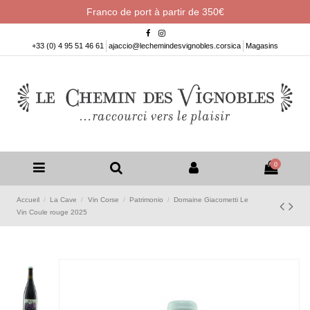
Franco de port à partir de 350€
+33 (0) 4 95 51 46 61
ajaccio@lechemindesvignobles.corsica
Magasins
0
Accueil
La Cave
Vin Corse
Patrimonio
Domaine Giacometti Le
Vin Coule rouge 2025