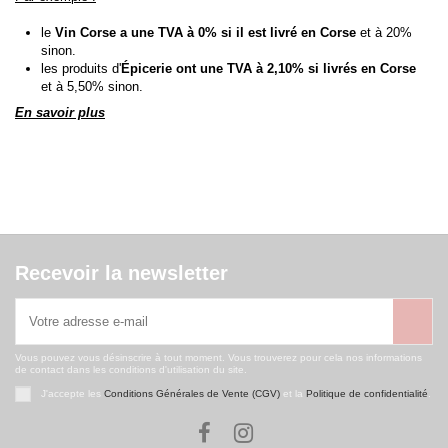
le
Vin Corse a une TVA à 0% si il est livré en Corse
et à 20%
sinon.
les produits d'
Épicerie ont une TVA à 2,10% si livrés en Corse
et à 5,50% sinon.
En savoir plus
Recevoir la newsletter
Vous pouvez vous désinscrire à tout moment. Vous trouverez pour cela nos informations
de contact dans les conditions d'utilisation du site.
J'accepte les
Conditions Générales de Vente (CGV)
et la
Politique de confidentialité
.