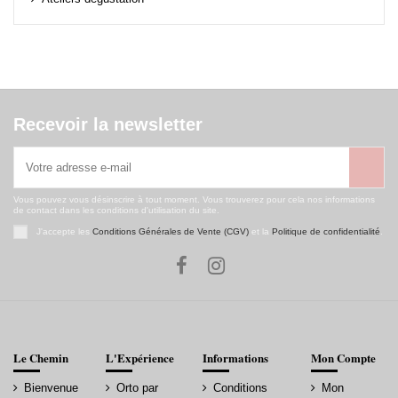
Recevoir la newsletter
Vous pouvez vous désinscrire à tout moment. Vous trouverez pour cela nos informations
de contact dans les conditions d'utilisation du site.
J'accepte les
Conditions Générales de Vente (CGV)
et la
Politique de confidentialité
.
Le Chemin
L'Expérience
Informations
Mon Compte
Bienvenue
Orto par
Conditions
Mon