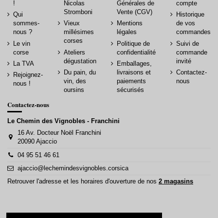
!
Nicolas
Générales de
compte
Stromboni
Vente (CGV)
Qui
Historique
sommes-
Vieux
Mentions
de vos
nous ?
millésimes
légales
commandes
corses
Le vin
Politique de
Suivi de
corse
Ateliers
confidentialité
commande
dégustation
invité
La TVA
Emballages,
Du pain, du
livraisons et
Contactez-
Rejoignez-
vin, des
paiements
nous
nous !
oursins
sécurisés
Contactez-nous
Le Chemin des Vignobles - Franchini
16 Av. Docteur Noël Franchini
20090 Ajaccio
04 95 51 46 61
ajaccio@lechemindesvignobles.corsica
Retrouver l'adresse et les horaires d'ouverture de nos
2 magasins