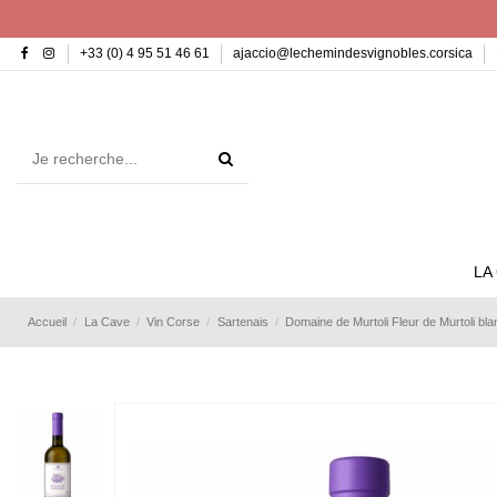
+33 (0) 4 95 51 46 61
ajaccio@lechemindesvignobles.corsica
LA
Accueil
La Cave
Vin Corse
Sartenais
Domaine de Murtoli Fleur de Murtoli bl