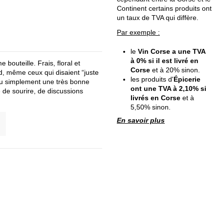
Continent certains produits ont
un taux de TVA qui diffère.
Par exemple :
le
Vin Corse a une TVA
à 0% si il est livré en
bouteille. Frais, floral et
Corse
et à 20% sinon.
rd, même ceux qui disaient “juste
les produits d'
Épicerie
 ou simplement une très bonne
ont une TVA à 2,10% si
é de sourire, de discussions
livrés en Corse
et à
5,50% sinon.
En savoir plus