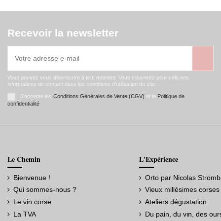
Recevoir la newsletter
Vous pouvez vous désinscrire à tout moment. Vous trouverez pour cela nos
informations de contact dans les conditions d'utilisation du site.
J'accepte les
Conditions Générales de Vente (CGV)
et la
Politique de
confidentialité
.
Le Chemin
L'Expérience
Bienvenue !
Orto par Nicolas Stromb
Qui sommes-nous ?
Vieux millésimes corses
Le vin corse
Ateliers dégustation
La TVA
Du pain, du vin, des our