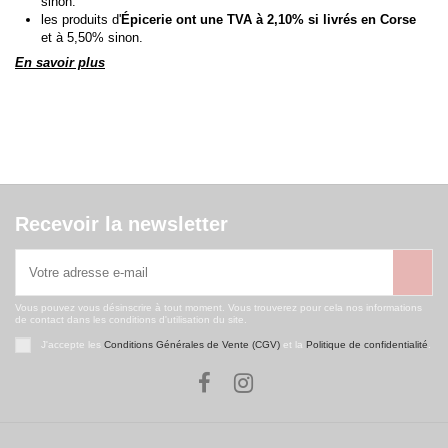
sinon.
les produits d'
Épicerie ont une TVA à 2,10% si livrés en Corse
et à 5,50% sinon.
En savoir plus
Recevoir la newsletter
Vous pouvez vous désinscrire à tout moment. Vous trouverez pour cela nos informations
de contact dans les conditions d'utilisation du site.
J'accepte les
Conditions Générales de Vente (CGV)
et la
Politique de confidentialité
.