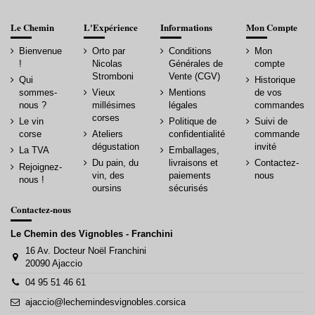
Le Chemin
L'Expérience
Informations
Mon Compte
Bienvenue
Orto par
Conditions
Mon
!
Nicolas
Générales de
compte
Stromboni
Vente (CGV)
Qui
Historique
sommes-
Vieux
Mentions
de vos
nous ?
millésimes
légales
commandes
corses
Le vin
Politique de
Suivi de
corse
Ateliers
confidentialité
commande
dégustation
invité
La TVA
Emballages,
Du pain, du
livraisons et
Contactez-
Rejoignez-
vin, des
paiements
nous
nous !
oursins
sécurisés
Contactez-nous
Le Chemin des Vignobles - Franchini
16 Av. Docteur Noël Franchini
20090 Ajaccio
04 95 51 46 61
ajaccio@lechemindesvignobles.corsica