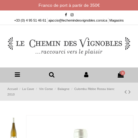
Franco de port à partir de 350€
+33 (0) 4 95 51 46 61
ajaccio@lechemindesvignobles.corsica
Magasins
0
Accueil
La Cave
Vin Corse
Balagne
Culombu Ribbe Rossu blanc
2010