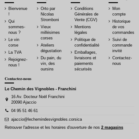
Bienvenue
Orto par
Conditions
Mon
!
Nicolas
Générales de
compte
Stromboni
Vente (CGV)
Qui
Historique
sommes-
Vieux
Mentions
de vos
nous ?
millésimes
légales
commandes
corses
Le vin
Politique de
Suivi de
corse
Ateliers
confidentialité
commande
dégustation
invité
La TVA
Emballages,
Du pain, du
livraisons et
Contactez-
Rejoignez-
vin, des
paiements
nous
nous !
oursins
sécurisés
Contactez-nous
Le Chemin des Vignobles - Franchini
16 Av. Docteur Noël Franchini
20090 Ajaccio
04 95 51 46 61
ajaccio@lechemindesvignobles.corsica
Retrouver l'adresse et les horaires d'ouverture de nos
2 magasins