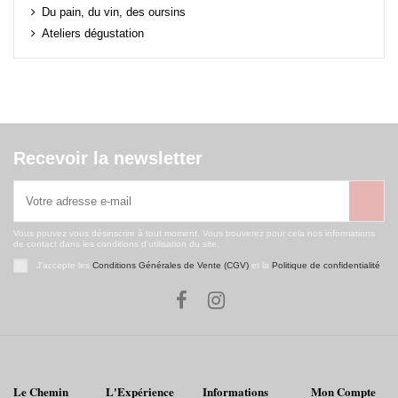
Du pain, du vin, des oursins
Ateliers dégustation
Recevoir la newsletter
Vous pouvez vous désinscrire à tout moment. Vous trouverez pour cela nos informations
de contact dans les conditions d'utilisation du site.
J'accepte les
Conditions Générales de Vente (CGV)
et la
Politique de confidentialité
.
Le Chemin
L'Expérience
Informations
Mon Compte