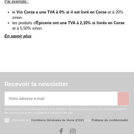
Par exemple :
le
Vin Corse a une TVA à 0% si il est livré en Corse
et à 20%
sinon.
les produits d'
Épicerie ont une TVA à 2,10% si livrés en Corse
et à 5,50% sinon.
En savoir plus
Recevoir la newsletter
Vous pouvez vous désinscrire à tout moment. Vous trouverez pour cela nos informations
de contact dans les conditions d'utilisation du site.
J'accepte les
Conditions Générales de Vente (CGV)
et la
Politique de confidentialité
.