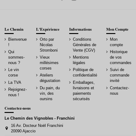
Le Chemin
L'Expérience
Informations
Mon Compte
Bienvenue
Orto par
Conditions
Mon
!
Nicolas
Générales de
compte
Stromboni
Vente (CGV)
Qui
Historique
sommes-
Vieux
Mentions
de vos
nous ?
millésimes
légales
commandes
corses
Le vin
Politique de
Suivi de
corse
Ateliers
confidentialité
commande
dégustation
invité
La TVA
Emballages,
Du pain, du
livraisons et
Contactez-
Rejoignez-
vin, des
paiements
nous
nous !
oursins
sécurisés
Contactez-nous
Le Chemin des Vignobles - Franchini
16 Av. Docteur Noël Franchini
20090 Ajaccio