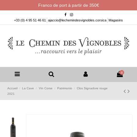
Franco de port à partir de 350€
+33 (0) 4 95 51 46 61
ajaccio@lechemindesvignobles.corsica
Magasins
0
Accueil
La Cave
Vin Corse
Patrimonio
Clos Signadore rouge
2021