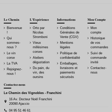
Le Chemin
L'Expérience
Informations
Mon Compte
Bienvenue
Orto par
Conditions
Mon
!
Nicolas
Générales de
compte
Stromboni
Vente (CGV)
Qui
Historique
sommes-
Vieux
Mentions
de vos
nous ?
millésimes
légales
commandes
corses
Le vin
Politique de
Suivi de
corse
Ateliers
confidentialité
commande
dégustation
invité
La TVA
Emballages,
Du pain, du
livraisons et
Contactez-
Rejoignez-
vin, des
paiements
nous
nous !
oursins
sécurisés
Contactez-nous
Le Chemin des Vignobles - Franchini
16 Av. Docteur Noël Franchini
20090 Ajaccio
04 95 51 46 61