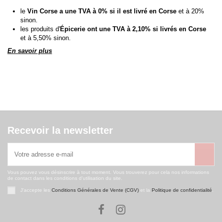
le
Vin Corse a une TVA à 0% si il est livré en Corse
et à 20%
sinon.
les produits d'
Épicerie ont une TVA à 2,10% si livrés en Corse
et à 5,50% sinon.
En savoir plus
Recevoir la newsletter
Vous pouvez vous désinscrire à tout moment. Vous trouverez pour cela nos informations
de contact dans les conditions d'utilisation du site.
J'accepte les
Conditions Générales de Vente (CGV)
et la
Politique de confidentialité
.