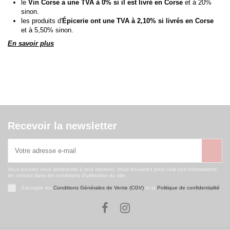
le
Vin Corse a une TVA à 0% si il est livré en Corse
et à 20%
sinon.
les produits d'
Épicerie ont une TVA à 2,10% si livrés en Corse
et à 5,50% sinon.
En savoir plus
Recevoir la newsletter
Vous pouvez vous désinscrire à tout moment. Vous trouverez pour cela nos informations
de contact dans les conditions d'utilisation du site.
J'accepte les
Conditions Générales de Vente (CGV)
et la
Politique de confidentialité
.