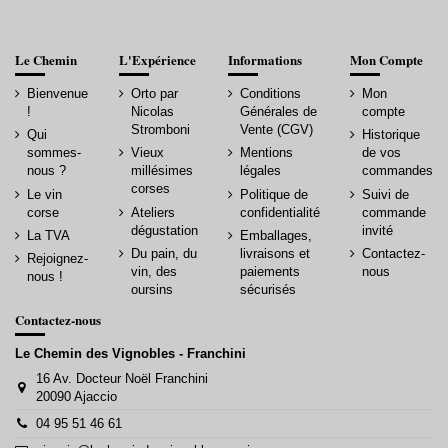
Le Chemin
L'Expérience
Informations
Mon Compte
Bienvenue
Orto par
Conditions
Mon
!
Nicolas
Générales de
compte
Stromboni
Vente (CGV)
Qui
Historique
sommes-
Vieux
Mentions
de vos
nous ?
millésimes
légales
commandes
corses
Le vin
Politique de
Suivi de
corse
Ateliers
confidentialité
commande
dégustation
invité
La TVA
Emballages,
Du pain, du
livraisons et
Contactez-
Rejoignez-
vin, des
paiements
nous
nous !
oursins
sécurisés
Contactez-nous
Le Chemin des Vignobles - Franchini
16 Av. Docteur Noël Franchini
20090 Ajaccio
04 95 51 46 61