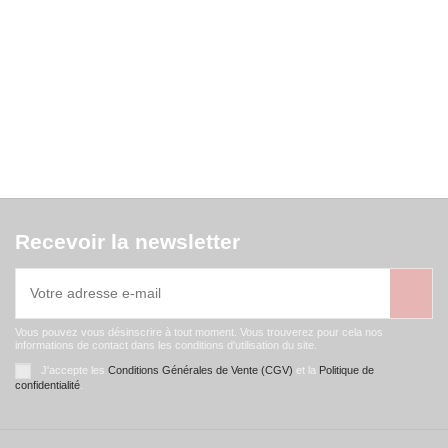
Recevoir la newsletter
Vous pouvez vous désinscrire à tout moment. Vous trouverez pour cela nos
informations de contact dans les conditions d'utilisation du site.
J'accepte les
Conditions Générales de Vente (CGV)
et la
Politique de
confidentialité
.