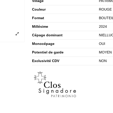
Village
PATRIM
Couleur
ROUGE
Format
BOUTEIL
Millésime
2024
Cépage dominant
NIELLU
Monocépage
OUI
Potentiel de garde
MOYEN
Exclusivité CDV
NON