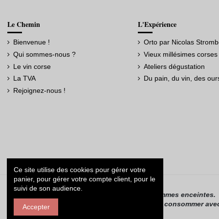
Le Chemin
L'Expérience
Bienvenue !
Orto par Nicolas Stromb
Qui sommes-nous ?
Vieux millésimes corses
Le vin corse
Ateliers dégustation
La TVA
Du pain, du vin, des our
Rejoignez-nous !
Ce site utilise des cookies pour gérer votre
panier, pour gérer votre compte client, pour le
La vente d’alcool est interdite aux mineurs.
suivi de son audience.
L’alcool ne doit pas être consommé par les femmes enceintes.
L’abus d’alcool est dangereux pour la santé, à consommer ave
Accepter