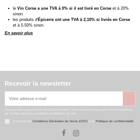
le
Vin Corse a une TVA à 0% si il est livré en Corse
et à 20%
sinon.
les produits d'
Épicerie ont une TVA à 2,10% si livrés en Corse
et à 5,50% sinon.
En savoir plus
Recevoir la newsletter
Vous pouvez vous désinscrire à tout moment. Vous trouverez pour cela nos informations
de contact dans les conditions d'utilisation du site.
J'accepte les
Conditions Générales de Vente (CGV)
et la
Politique de confidentialité
.