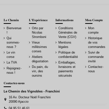
Le Chemin
L'Expérience
Informations
Mon Compte
Bienvenue
Orto par
Conditions
Mon
!
Nicolas
Générales de
compte
Stromboni
Vente (CGV)
Qui
Historique
sommes-
Vieux
Mentions
de vos
nous ?
millésimes
légales
commandes
corses
Le vin
Politique de
Suivi de
corse
Ateliers
confidentialité
commande
dégustation
invité
La TVA
Emballages,
Du pain, du
livraisons et
Contactez-
Rejoignez-
vin, des
paiements
nous
nous !
oursins
sécurisés
Contactez-nous
Le Chemin des Vignobles - Franchini
16 Av. Docteur Noël Franchini
20090 Ajaccio
04 95 51 46 61