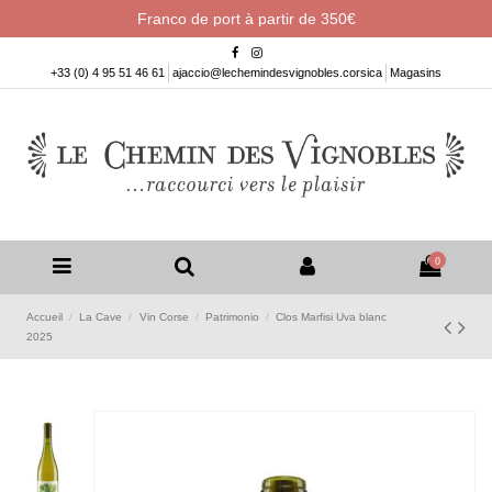
Franco de port à partir de 350€
+33 (0) 4 95 51 46 61
ajaccio@lechemindesvignobles.corsica
Magasins
0
Accueil
La Cave
Vin Corse
Patrimonio
Clos Marfisi Uva blanc
2025