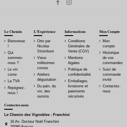
Le Chemin
L'Expérience
Informations
Mon Compte
Bienvenue
Orto par
Conditions
Mon
!
Nicolas
Générales de
compte
Stromboni
Vente (CGV)
Qui
Historique
sommes-
Vieux
Mentions
de vos
nous ?
millésimes
légales
commandes
corses
Le vin
Politique de
Suivi de
corse
Ateliers
confidentialité
commande
dégustation
invité
La TVA
Emballages,
Du pain, du
livraisons et
Contactez-
Rejoignez-
vin, des
paiements
nous
nous !
oursins
sécurisés
Contactez-nous
Le Chemin des Vignobles - Franchini
16 Av. Docteur Noël Franchini
20090 Ajaccio