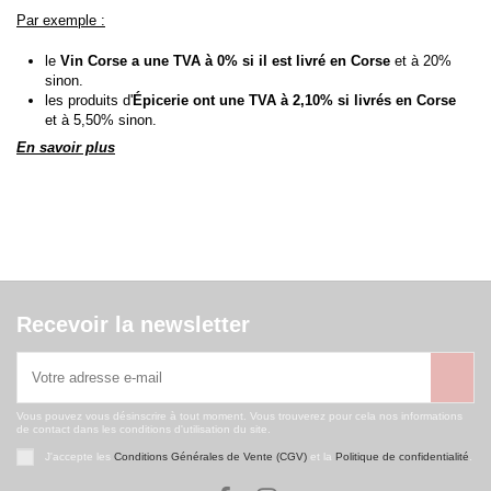
Par exemple :
le
Vin Corse a une TVA à 0% si il est livré en Corse
et à 20%
sinon.
les produits d'
Épicerie ont une TVA à 2,10% si livrés en Corse
et à 5,50% sinon.
En savoir plus
Recevoir la newsletter
Vous pouvez vous désinscrire à tout moment. Vous trouverez pour cela nos informations
de contact dans les conditions d'utilisation du site.
J'accepte les
Conditions Générales de Vente (CGV)
et la
Politique de confidentialité
.