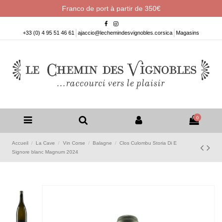
Franco de port à partir de 350€
+33 (0) 4 95 51 46 61
ajaccio@lechemindesvignobles.corsica
Magasins
0
Accueil
La Cave
Vin Corse
Balagne
Clos Culombu Storia Di E
Signore blanc Magnum 2024