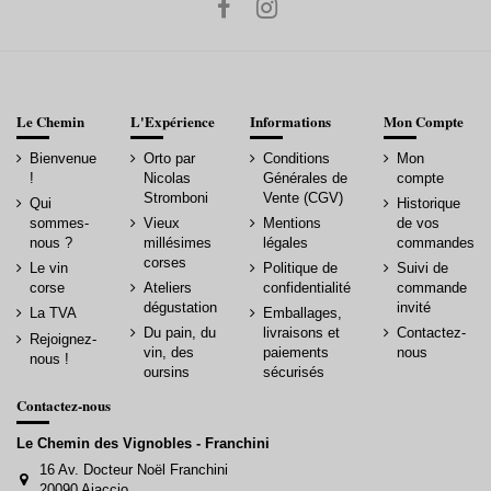
Le Chemin
L'Expérience
Informations
Mon Compte
Bienvenue
Orto par
Conditions
Mon
!
Nicolas
Générales de
compte
Stromboni
Vente (CGV)
Qui
Historique
sommes-
Vieux
Mentions
de vos
nous ?
millésimes
légales
commandes
corses
Le vin
Politique de
Suivi de
corse
Ateliers
confidentialité
commande
dégustation
invité
La TVA
Emballages,
Du pain, du
livraisons et
Contactez-
Rejoignez-
vin, des
paiements
nous
nous !
oursins
sécurisés
Contactez-nous
Le Chemin des Vignobles - Franchini
16 Av. Docteur Noël Franchini
20090 Ajaccio