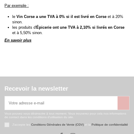
Par exemple :
le
Vin Corse a une TVA à 0% si il est livré en Corse
et à 20%
sinon.
les produits d'
Épicerie ont une TVA à 2,10% si livrés en Corse
et à 5,50% sinon.
En savoir plus
Recevoir la newsletter
Vous pouvez vous désinscrire à tout moment. Vous trouverez pour cela nos informations
de contact dans les conditions d'utilisation du site.
J'accepte les
Conditions Générales de Vente (CGV)
et la
Politique de confidentialité
.