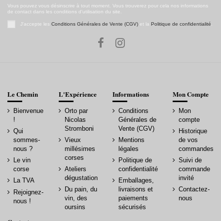
Vous pouvez vous désinscrire à tout moment. Vous trouverez pour cela nos informations
de contact dans les conditions d'utilisation du site.
J'accepte les
Conditions Générales de Vente (CGV)
et la
Politique de confidentialité
.
Le Chemin
L'Expérience
Informations
Mon Compte
Bienvenue
Orto par
Conditions
Mon
!
Nicolas
Générales de
compte
Stromboni
Vente (CGV)
Qui
Historique
sommes-
Vieux
Mentions
de vos
nous ?
millésimes
légales
commandes
corses
Le vin
Politique de
Suivi de
corse
Ateliers
confidentialité
commande
dégustation
invité
La TVA
Emballages,
Du pain, du
livraisons et
Contactez-
Rejoignez-
vin, des
paiements
nous
nous !
oursins
sécurisés