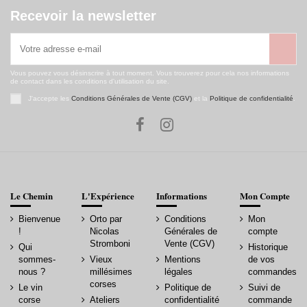
Recevoir la newsletter
Vous pouvez vous désinscrire à tout moment. Vous trouverez pour cela nos informations
de contact dans les conditions d'utilisation du site.
J'accepte les
Conditions Générales de Vente (CGV)
et la
Politique de confidentialité
.
Le Chemin
L'Expérience
Informations
Mon Compte
Bienvenue
Orto par
Conditions
Mon
!
Nicolas
Générales de
compte
Stromboni
Vente (CGV)
Qui
Historique
sommes-
Vieux
Mentions
de vos
nous ?
millésimes
légales
commandes
corses
Le vin
Politique de
Suivi de
corse
Ateliers
confidentialité
commande