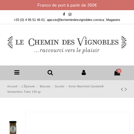
Franco de port à partir de 350€
+33 (0) 4 95 51 46 61
ajaccio@lechemindesvignobles.corsica
Magasins
0
Accueil
L'Épicerie
Biscuits
Sucrés
Anne Marchetti Canistrelli
Vermentinu Tube 150 gr