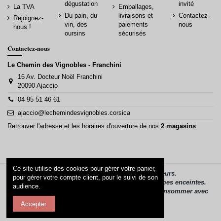
dégustation
invité
La TVA
Emballages,
Du pain, du
livraisons et
Contactez-
Rejoignez-
vin, des
paiements
nous
nous !
oursins
sécurisés
Contactez-nous
Le Chemin des Vignobles - Franchini
16 Av. Docteur Noël Franchini
20090 Ajaccio
04 95 51 46 61
ajaccio@lechemindesvignobles.corsica
Retrouver l'adresse et les horaires d'ouverture de nos
2 magasins
Ce site utilise des cookies pour gérer votre panier,
La vente d’alcool est interdite aux mineurs.
pour gérer votre compte client, pour le suivi de son
L’alcool ne doit pas être consommé par les femmes enceintes.
audience.
L’abus d’alcool est dangereux pour la santé, à consommer avec
modération.
Accepter
Réalisation
COM1BOUTIK