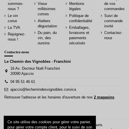
sommes-
Vieux
Mentions
de vos
nous ?
millésimes
légales
commandes
corses
Le vin
Politique de
Suivi de
corse
Ateliers
confidentialité
commande
dégustation
invité
La TVA
Emballages,
Du pain, du
livraisons et
Contactez-
Rejoignez-
vin, des
paiements
nous
nous !
oursins
sécurisés
Contactez-nous
Le Chemin des Vignobles - Franchini
16 Av. Docteur Noël Franchini
20090 Ajaccio
04 95 51 46 61
ajaccio@lechemindesvignobles.corsica
Retrouver l'adresse et les horaires d'ouverture de nos
2 magasins
Ce site utilise des cookies pour gérer votre panier,
La vente d’alcool est interdite aux mineurs.
pour gérer votre compte client, pour le suivi de son