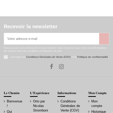
Recevoir la newsletter
Vous pouvez vous désinscrire à tout moment. Vous trouverez pour cela nos informations
de contact dans les conditions d'utilisation du site.
J'accepte les
Conditions Générales de Vente (CGV)
et la
Politique de confidentialité
.
Le Chemin
L'Expérience
Informations
Mon Compte
Bienvenue
Orto par
Conditions
Mon
!
Nicolas
Générales de
compte
Stromboni
Vente (CGV)
Qui
Historique