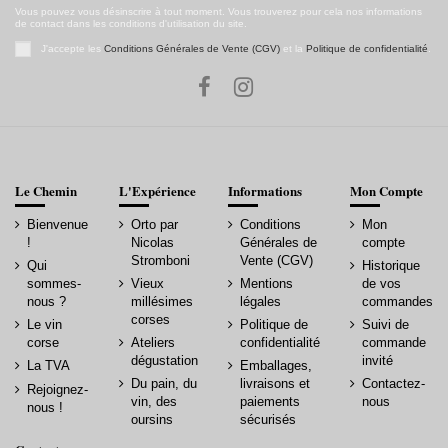
Vous pouvez vous désinscrire à tout moment. Vous trouverez pour cela nos informations
de contact dans les conditions d'utilisation du site.
J'accepte les
Conditions Générales de Vente (CGV)
et la
Politique de confidentialité
.
Le Chemin
L'Expérience
Informations
Mon Compte
Bienvenue
Orto par
Conditions
Mon
!
Nicolas
Générales de
compte
Stromboni
Vente (CGV)
Qui
Historique
sommes-
Vieux
Mentions
de vos
nous ?
millésimes
légales
commandes
corses
Le vin
Politique de
Suivi de
corse
Ateliers
confidentialité
commande
dégustation
invité
La TVA
Emballages,
Du pain, du
livraisons et
Contactez-
Rejoignez-
vin, des
paiements
nous
nous !
oursins
sécurisés