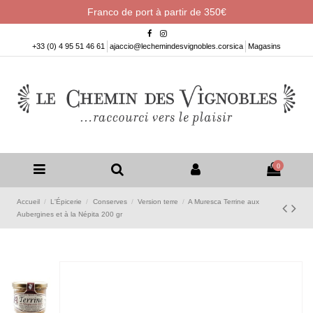
Franco de port à partir de 350€
+33 (0) 4 95 51 46 61
ajaccio@lechemindesvignobles.corsica
Magasins
0
Accueil
L'Épicerie
Conserves
Version terre
A Muresca Terrine aux
Aubergines et à la Népita 200 gr